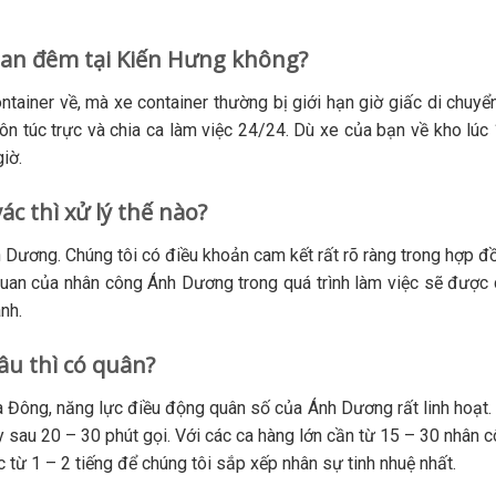
an đêm tại Kiến Hưng không?
tainer về, mà xe container thường bị giới hạn giờ giấc di chuyể
n túc trực và chia ca làm việc 24/24. Dù xe của bạn về kho lúc
iờ.
c thì xử lý thế nào?
h Dương. Chúng tôi có điều khoản cam kết rất rõ ràng trong hợp đ
quan của nhân công Ánh Dương trong quá trình làm việc sẽ được 
nh.
âu thì có quân?
à Đông, năng lực điều động quân số của Ánh Dương rất linh hoạt.
y sau 20 – 30 phút gọi. Với các ca hàng lớn cần từ 15 – 30 nhân 
c từ 1 – 2 tiếng để chúng tôi sắp xếp nhân sự tinh nhuệ nhất.