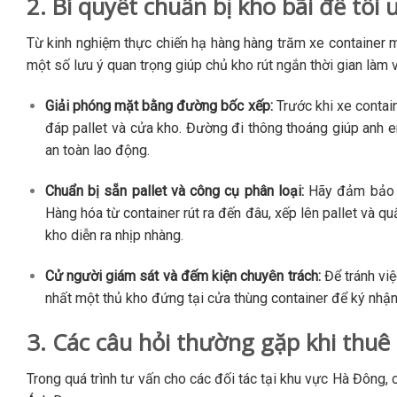
2. Bí quyết chuẩn bị kho bãi để tối
Từ kinh nghiệm thực chiến hạ hàng hàng trăm xe container 
một số lưu ý quan trọng giúp chủ kho rút ngắn thời gian làm vi
Giải phóng mặt bằng đường bốc xếp:
Trước khi xe contain
đáp pallet và cửa kho. Đường đi thông thoáng giúp anh
an toàn lao động.
Chuẩn bị sẵn pallet và công cụ phân loại:
Hãy đảm bảo số
Hàng hóa từ container rút ra đến đâu, xếp lên pallet và 
kho diễn ra nhịp nhàng.
Cử người giám sát và đếm kiện chuyên trách:
Để tránh việ
nhất một thủ kho đứng tại cửa thùng container để ký nhận
3. Các câu hỏi thường gặp khi thu
Trong quá trình tư vấn cho các đối tác tại khu vực Hà Đông, 