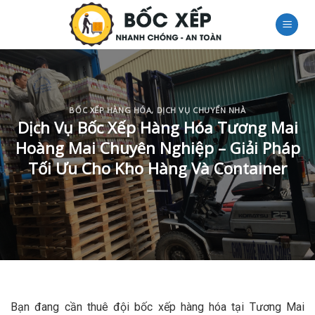
Skip
to
content
BỐC XẾP HÀNG HÓA
,
DỊCH VỤ CHUYỂN NHÀ
Dịch Vụ Bốc Xếp Hàng Hóa Tương Mai
Hoàng Mai Chuyên Nghiệp – Giải Pháp
Tối Ưu Cho Kho Hàng Và Container
Bạn đang cần thuê đội bốc xếp hàng hóa tại Tương Mai