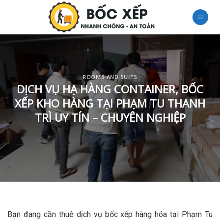
Skip
to
content
ROOMS AND SUITS
DỊCH VỤ HẠ HÀNG CONTAINER, BỐC
XẾP KHO HÀNG TẠI PHẠM TU THANH
TRÌ UY TÍN – CHUYÊN NGHIỆP
Bạn đang cần thuê dịch vụ bốc xếp hàng hóa tại Phạm Tu