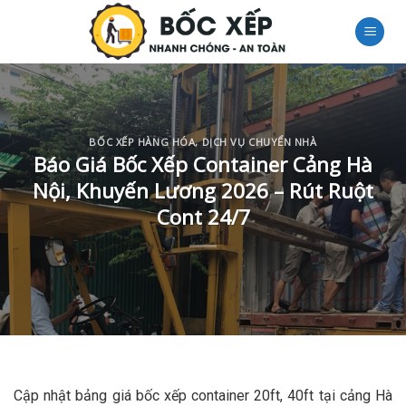
Skip
to
content
BỐC XẾP HÀNG HÓA
,
DỊCH VỤ CHUYỂN NHÀ
Báo Giá Bốc Xếp Container Cảng Hà
Nội, Khuyến Lương 2026 – Rút Ruột
Cont 24/7
Cập nhật bảng giá bốc xếp container 20ft, 40ft tại cảng Hà