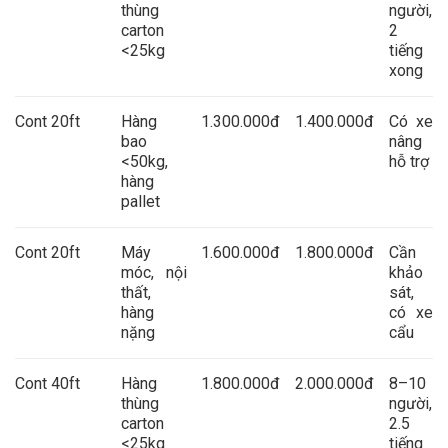
thùng
người,
carton
2
<25kg
tiếng
xong
Cont 20ft
Hàng
1.300.000đ
1.400.000đ
Có xe
bao
nâng
<50kg,
hỗ trợ
hàng
pallet
Cont 20ft
Máy
1.600.000đ
1.800.000đ
Cần
móc, nội
khảo
thất,
sát,
hàng
có xe
nặng
cẩu
Cont 40ft
Hàng
1.800.000đ
2.000.000đ
8–10
thùng
người,
carton
2.5
<25kg
tiếng