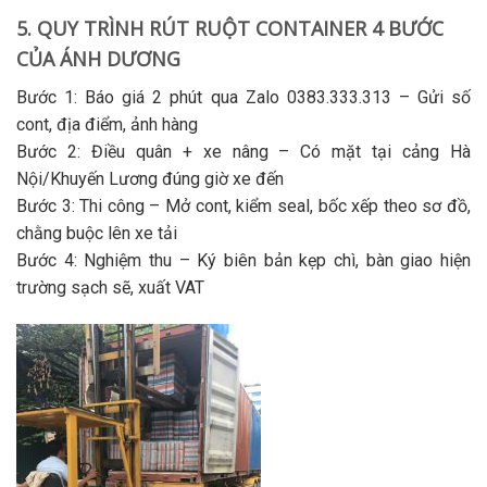
5. QUY TRÌNH RÚT RUỘT CONTAINER 4 BƯỚC
CỦA ÁNH DƯƠNG
Bước 1: Báo giá 2 phút qua Zalo 0383.333.313
– Gửi số
cont, địa điểm, ảnh hàng
Bước 2: Điều quân + xe nâng
– Có mặt tại cảng Hà
Nội/Khuyến Lương đúng giờ xe đến
Bước 3: Thi công
– Mở cont, kiểm seal, bốc xếp theo sơ đồ,
chằng buộc lên xe tải
Bước 4: Nghiệm thu
– Ký biên bản kẹp chì, bàn giao hiện
trường sạch sẽ, xuất VAT