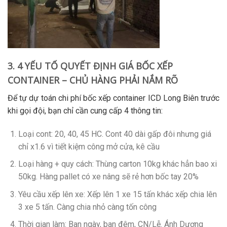
3. 4 YẾU TỐ QUYẾT ĐỊNH GIÁ BỐC XẾP
CONTAINER – CHỦ HÀNG PHẢI NẮM RÕ
Để tự dự toán
chi phí bốc xếp container ICD Long Biên
trước
khi gọi đội, bạn chỉ cần cung cấp 4 thông tin:
Loại cont
: 20, 40, 45 HC. Cont 40 dài gấp đôi nhưng giá
chỉ x1.6 vì tiết kiệm công mở cửa, kê cầu
Loại hàng + quy cách
: Thùng carton 10kg khác hẳn bao xi
50kg. Hàng pallet có xe nâng sẽ rẻ hơn bốc tay 20%
Yêu cầu xếp lên xe
: Xếp lên 1 xe 15 tấn khác xếp chia lên
3 xe 5 tấn. Càng chia nhỏ càng tốn công
Thời gian làm
: Ban ngày, ban đêm, CN/Lễ. Ánh Dương