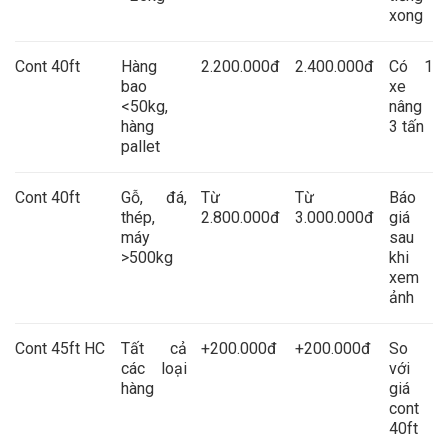
xong
Cont 40ft
Hàng
2.200.000đ
2.400.000đ
Có 1
bao
xe
<50kg,
nâng
hàng
3 tấn
pallet
Cont 40ft
Gỗ, đá,
Từ
Từ
Báo
thép,
2.800.000đ
3.000.000đ
giá
máy
sau
>500kg
khi
xem
ảnh
Cont 45ft HC
Tất cả
+200.000đ
+200.000đ
So
các loại
với
hàng
giá
cont
40ft