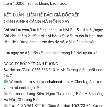
thêm 1.000đ nào nếu không báo trước
.
KẾT LUẬN: LIÊN HỆ BÁO GIÁ BỐC XẾP
CONTAINER CẢNG HÀ NỘI NGAY
Chi phí lưu cont/lưu bãi tại cảng Hà Nội là 1.5 – 3 triệu/ngày.
Chỉ cần chậm 2 tiếng vì đội bốc xếp đến muộn là bạn mất
tiền triệu. Đừng đánh cược tiến độ với đội không chuyên.
Lưu ngay số đội
bốc xếp container cảng Hà Nội
uy tín #1:
CÔNG TY BỐC XẾP ÁNH DƯƠNG
Hotline/Zalo: 0383.333.313
– Mr. Dương điều phối cont
24/7
Website:
http://chuyennhahanoi.net/
– Check giá + xem
video rút cont thực tế
Chi nhánh Long Biên
: Ngọc Thụy, Long Biên – Sát cảng
Hà Nội, ICD Long Biên
Trụ sở
: Số 9A1 KTT Bộ Công An, Ngõ 1/62/23 Bùi Xương