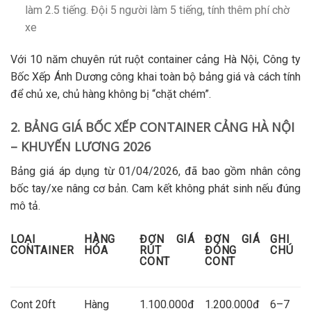
làm 2.5 tiếng. Đội 5 người làm 5 tiếng, tính thêm phí chờ
xe
Với 10 năm chuyên
rút ruột container cảng Hà Nội
, Công ty
Bốc Xếp Ánh Dương công khai toàn bộ bảng giá và cách tính
để chủ xe, chủ hàng không bị “chặt chém”.
2. BẢNG GIÁ BỐC XẾP CONTAINER CẢNG HÀ NỘI
– KHUYẾN LƯƠNG 2026
Bảng giá áp dụng từ 01/04/2026, đã bao gồm nhân công
bốc tay/xe nâng cơ bản. Cam kết không phát sinh nếu đúng
mô tả.
LOẠI
HÀNG
ĐƠN GIÁ
ĐƠN GIÁ
GHI
CONTAINER
HÓA
RÚT
ĐÓNG
CHÚ
CONT
CONT
Cont 20ft
Hàng
1.100.000đ
1.200.000đ
6–7