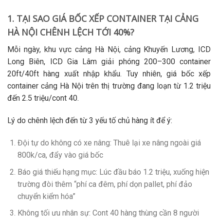
1. TẠI SAO GIÁ BỐC XẾP CONTAINER TẠI CẢNG
HÀ NỘI CHÊNH LỆCH TỚI 40%?
Mỗi ngày, khu vực
cảng Hà Nội, cảng Khuyến Lương, ICD
Long Biên, ICD Gia Lâm
giải phóng 200–300 container
20ft/40ft hàng xuất nhập khẩu. Tuy nhiên, giá
bốc xếp
container cảng Hà Nội
trên thị trường đang loạn từ 1.2 triệu
đến 2.5 triệu/cont 40.
Lý do chênh lệch đến từ 3 yếu tố chủ hàng ít để ý:
Đội tự do không có xe nâng
: Thuê lại xe nâng ngoài giá
800k/ca, đẩy vào giá bốc
Báo giá thiếu hạng mục
: Lúc đầu báo 1.2 triệu, xuống hiện
trường đòi thêm “phí ca đêm, phí dọn pallet, phí đảo
chuyển kiểm hóa”
Không tối ưu nhân sự
: Cont 40 hàng thùng cần 8 người