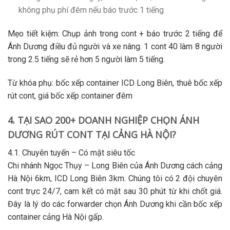
không phụ phí đêm nếu báo trước 1 tiếng
Mẹo tiết kiệm:
Chụp ảnh trong cont + báo trước 2 tiếng để
Ánh Dương điều đủ người và xe nâng. 1 cont 40 làm 8 người
trong 2.5 tiếng sẽ rẻ hơn 5 người làm 5 tiếng.
Từ khóa phụ:
bốc xếp container ICD Long Biên, thuê bốc xếp
rút cont, giá bốc xếp container đêm
4. TẠI SAO 200+ DOANH NGHIỆP CHỌN ÁNH
DƯƠNG RÚT CONT TẠI CẢNG HÀ NỘI?
4.1. Chuyên tuyến – Có mặt siêu tốc
Chi nhánh Ngọc Thụy – Long Biên
của Ánh Dương cách
cảng
Hà Nội 6km, ICD Long Biên 3km
. Chúng tôi có 2 đội chuyên
cont trực 24/7, cam kết có mặt sau 30 phút từ khi chốt giá.
Đây là lý do các forwarder chọn Ánh Dương khi cần
bốc xếp
container cảng Hà Nội
gấp.