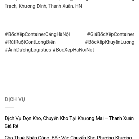
Trạch, Khương Đình, Thanh Xuân, HN
#BốcXếpContainerCảngHàNội #GiáBốcXếpContainer
#RútRuộtContLongBiên #BốcXếpKhuyếnLương
#ÁnhDươngLogistics #BocXepHaNoiNet
DỊCH VỤ
Dịch Vụ Dọn Kho, Chuyển Kho Tại Khương Mai – Thanh Xuân
Giá Rẻ
Cho Thuê Nhân Công, Bốc Vác Chuyển Kho Phường Khương