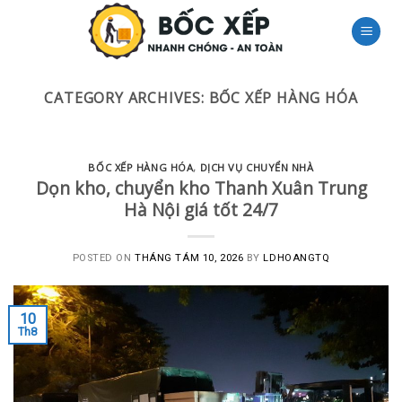
Skip
to
content
CATEGORY ARCHIVES:
BỐC XẾP HÀNG HÓA
BỐC XẾP HÀNG HÓA
,
DỊCH VỤ CHUYỂN NHÀ
Dọn kho, chuyển kho Thanh Xuân Trung
Hà Nội giá tốt 24/7
POSTED ON
THÁNG TÁM 10, 2026
BY
LDHOANGTQ
10
Th8