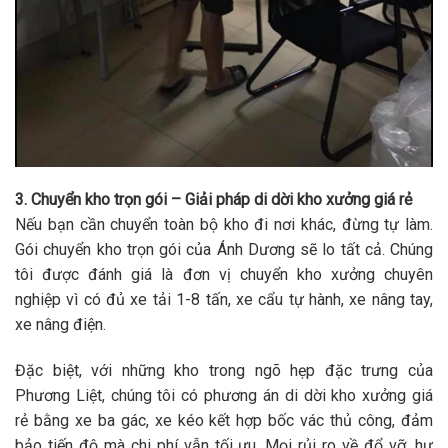
3. Chuyển kho trọn gói – Giải pháp di dời kho xưởng giá rẻ
Nếu bạn cần chuyển toàn bộ kho đi nơi khác, đừng tự làm.
Gói
chuyển kho trọn gói
của Ánh Dương sẽ lo tất cả. Chúng
tôi được đánh giá là đơn vị
chuyển kho xưởng chuyên
nghiệp
vì có đủ xe tải 1-8 tấn, xe cẩu tự hành, xe nâng tay,
xe nâng điện.
Đặc biệt, với những kho trong ngõ hẹp đặc trưng của
Phương Liệt, chúng tôi có phương án
di dời kho xưởng giá
rẻ
bằng xe ba gác, xe kéo kết hợp
bốc vác
thủ công, đảm
bảo tiến độ mà chi phí vẫn tối ưu. Mọi rủi ro về đổ vỡ, hư