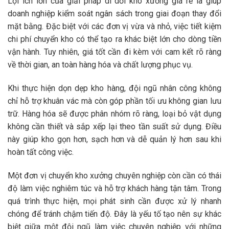
Lợi ích lớn của giải pháp
di dời kho xưởng giá rẻ
là giúp
doanh nghiệp kiểm soát ngân sách trong giai đoạn thay đổi
mặt bằng. Đặc biệt với các đơn vị vừa và nhỏ, việc tiết kiệm
chi phí chuyển kho có thể tạo ra khác biệt lớn cho dòng tiền
vận hành. Tuy nhiên, giá tốt cần đi kèm với cam kết rõ ràng
về thời gian, an toàn hàng hóa và chất lượng phục vụ.
Khi thực hiện
dọn dẹp kho hàng
, đội ngũ nhân công không
chỉ hỗ trợ khuân vác mà còn góp phần tối ưu không gian lưu
trữ. Hàng hóa sẽ được phân nhóm rõ ràng, loại bỏ vật dụng
không cần thiết và sắp xếp lại theo tần suất sử dụng. Điều
này giúp kho gọn hơn, sạch hơn và dễ quản lý hơn sau khi
hoàn tất công việc.
Một đơn vị
chuyển kho xưởng chuyên nghiệp
còn cần có thái
độ làm việc nghiêm túc và hỗ trợ khách hàng tận tâm. Trong
quá trình thực hiện, mọi phát sinh cần được xử lý nhanh
chóng để tránh chậm tiến độ. Đây là yếu tố tạo nên sự khác
biệt giữa một đội ngũ làm việc chuyên nghiệp với những