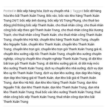
Posted in
Bốc xếp hàng hóa
,
Dịch vụ chuyển nhà
|
Tagged
bốc dỡ hàng
hóa kho bãi Thanh Xuân Trung
,
Bốc vác
,
bốc vác kho hàng Thanh Xuân
Trung 24/7
,
bốc xếp ánh dương
,
bốc xếp Vũ Trọng Phụng
,
cho thuê lao
động phổ thông bốc xếp Thanh Xuân
,
cho thuê nhân công
,
cho thuê nhân
công bốc xếp theo giờ Thanh Xuân Trung
,
cho thuê nhân công Bùi Xương
Trạch
,
cho thuê nhân công Thanh Xuân
,
cho thuê nhân công Thanh Xuân
Trung
,
chuyển kho Hà Nội
,
chuyển kho hàng Thanh Xuân Trung
,
chuyển
kho Nguyễn Tuân
,
chuyển kho Thanh Xuân
,
chuyển kho Thanh Xuân
Trung
,
chuyển kho trọn gói
,
chuyển kho trọn gói Thanh Xuân Trung giá rẻ
,
chuyển kho xưởng cấp tốc Thanh Xuân Trung
,
chuyển kho xưởng chuyên
nghiệp
,
công ty chuyển kho chuyên nghiệp Thanh Xuân Trung
,
di dời kho
bãi trọn gói Thanh Xuân Trung
,
di dời kho xưởng giá rẻ
,
di dời máy móc
kho xưởng Thanh Xuân Trung
,
dịch vụ chuyển kho nhà xưởng
,
dịch vụ dọn
kho uy tín Thanh Xuân Trung
,
dịch vụ dọn kho xưởng
,
dọn dẹp kho hàng
,
dọn dẹp kho hàng giá rẻ Thanh Xuân
,
dọn kho bãi giá rẻ Thanh Xuân
Trung
,
dọn kho Hà Nội
,
dọn kho kho hàng Thanh Xuân Trung
,
dọn kho
Nguyễn Trãi
,
dọn kho Thanh Xuân
,
dọn kho Thanh Xuân Trung
,
dọn nhà
kho Thanh Xuân Trung
,
thuê bốc vác kho xưởng Thanh Xuân Trung
,
thuê
nhân công bốc xếp Thanh Xuân Trung
,
thuê nhân công dọn kho bãi
Thanh Xuân Trung