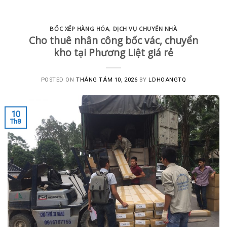
BỐC XẾP HÀNG HÓA
,
DỊCH VỤ CHUYỂN NHÀ
Cho thuê nhân công bốc vác, chuyển
kho tại Phương Liệt giá rẻ
POSTED ON
THÁNG TÁM 10, 2026
BY
LDHOANGTQ
10
Th8