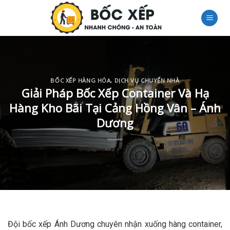
Skip
to
content
BỐC XẾP HÀNG HÓA
,
DỊCH VỤ CHUYỂN NHÀ
Giải Pháp Bốc Xếp Container Và Hạ
Hàng Kho Bãi Tại Cảng Hồng Vân – Ánh
Dương
Đội bốc xếp Ánh Dương chuyên nhận xuống hàng container,