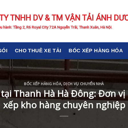
TY TNHH DV & TM VẬN TẢI ÁNH DƯ
u hành: Tầng 2, R6 Royal City 72A Nguyễn Trãi, Thanh Xuân, Hà Nội.
GÓI
CHO THUÊ XE TẢI
BỐC XẾP HÀNG HÓA
BỐC XẾP HÀNG HÓA
,
DỊCH VỤ CHUYỂN NHÀ
ại Thanh Hà Hà Đông: Đơn vị u
xếp kho hàng chuyên nghiệp