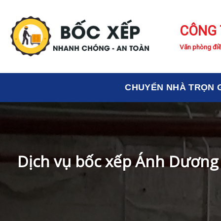
Skip
to
CÔNG 
content
Văn phòng điề
CHUYỂN NHÀ TRỌN 
Dịch vụ bốc xếp Ánh Dương t