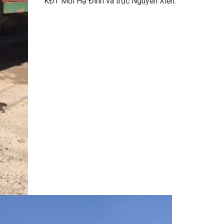
KĐT Mới Hạ Đình và trục Nguyễn Xiển.