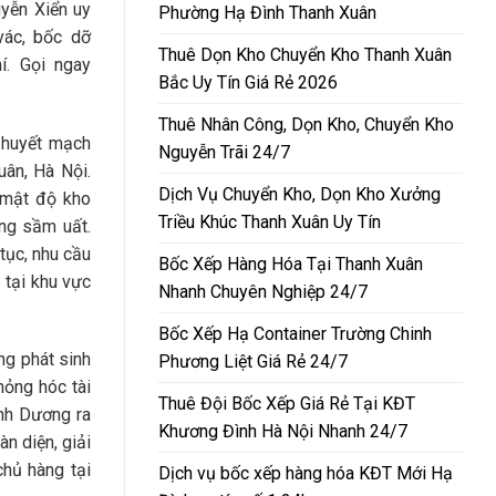
yễn Xiển uy
Phường Hạ Đình Thanh Xuân
vác, bốc dỡ
Thuê Dọn Kho Chuyển Kho Thanh Xuân
í. Gọi ngay
Bắc Uy Tín Giá Rẻ 2026
Thuê Nhân Công, Dọn Kho, Chuyển Kho
 huyết mạch
Nguyễn Trãi 24/7
ân, Hà Nội.
Dịch Vụ Chuyển Kho, Dọn Kho Xưởng
 mật độ kho
Triều Khúc Thanh Xuân Uy Tín
ng sầm uất.
tục, nhu cầu
Bốc Xếp Hàng Hóa Tại Thanh Xuân
 tại khu vực
Nhanh Chuyên Nghiệp 24/7
Bốc Xếp Hạ Container Trường Chinh
ng phát sinh
Phương Liệt Giá Rẻ 24/7
hỏng hóc tài
Thuê Đội Bốc Xếp Giá Rẻ Tại KĐT
Ánh Dương ra
Khương Đình Hà Nội Nhanh 24/7
àn diện, giải
chủ hàng tại
Dịch vụ bốc xếp hàng hóa KĐT Mới Hạ