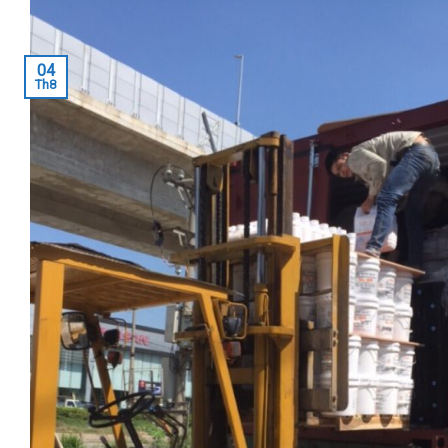
04
Th8