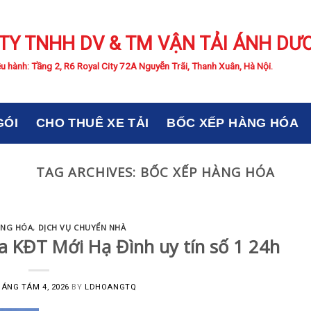
TY TNHH DV & TM VẬN TẢI ÁNH DƯ
u hành: Tầng 2, R6 Royal City 72A Nguyễn Trãi, Thanh Xuân, Hà Nội.
GÓI
CHO THUÊ XE TẢI
BỐC XẾP HÀNG HÓA
TAG ARCHIVES:
BỐC XẾP HÀNG HÓA
ÀNG HÓA
,
DỊCH VỤ CHUYỂN NHÀ
a KĐT Mới Hạ Đình uy tín số 1 24h
ÁNG TÁM 4, 2026
BY
LDHOANGTQ