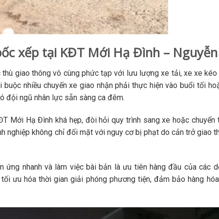
bốc xếp tại KĐT Mới Hạ Đình – Nguyễn
ù giao thông vô cùng phức tạp với lưu lượng xe tải, xe xe kéo 
i buộc nhiều chuyến xe giao nhận phải thực hiện vào buổi tối h
có đội ngũ nhân lực sẵn sàng ca đêm.
T Mới Hạ Đình khá hẹp, đòi hỏi quy trình sang xe hoặc chuyển 
anh nghiệp không chỉ đối mặt với nguy cơ bị phạt do cản trở giao 
 ứng nhanh và làm việc bài bản là ưu tiên hàng đầu của các d
 tối ưu hóa thời gian giải phóng phương tiện, đảm bảo hàng hó