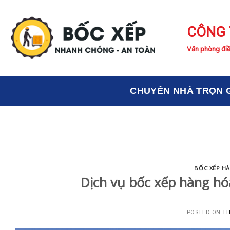
Skip
to
CÔNG 
content
Văn phòng điề
CHUYỂN NHÀ TRỌN 
BỐC XẾP H
Dịch vụ bốc xếp hàng hó
POSTED ON
TH