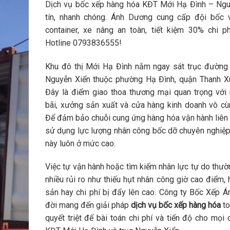
Dịch vụ bốc xếp hàng hóa KĐT Mới Hạ Đình – Ngu
tín, nhanh chóng. Ánh Dương cung cấp đội bốc 
container, xe nâng an toàn, tiết kiệm 30% chi ph
Hotline 0793836555!
Khu đô thị Mới Hạ Đình nằm ngay sát trục đường
Nguyễn Xiển thuộc phường Hạ Đình, quận Thanh Xu
Đây là điểm giao thoa thương mại quan trọng với
bãi, xưởng sản xuất và cửa hàng kinh doanh vô cù
Để đảm bảo chuỗi cung ứng hàng hóa vận hành liên 
sử dụng lực lượng nhân công bốc dỡ chuyên nghiệp
này luôn ở mức cao.
Việc tự vận hành hoặc tìm kiếm nhân lực tự do thườ
nhiều rủi ro như thiếu hụt nhân công giờ cao điểm, 
sản hay chi phí bị đẩy lên cao. Công ty Bốc Xếp 
đời mang đến giải pháp
dịch vụ bốc xếp hàng hóa
to
quyết triệt để bài toán chi phí và tiến độ cho mọi 