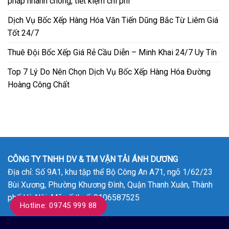
pháp nhanh chóng, tiết kiệm chi phí
Dịch Vụ Bốc Xếp Hàng Hóa Văn Tiến Dũng Bắc Từ Liêm Giá
Tốt 24/7
Thuê Đội Bốc Xếp Giá Rẻ Cầu Diễn – Minh Khai 24/7 Uy Tín
Top 7 Lý Do Nên Chọn Dịch Vụ Bốc Xếp Hàng Hóa Đường
Hoàng Công Chất
CÔNG TY TNHH DV & TM VẬN TẢI ÁNH DƯƠNG
Địa chỉ: Số 9A1, khu tập thể Bộ Công An A71, ngõ 1/62/23
Bùi Xương, Phường Khương Đình, Quận Thanh Xuân, Thành
phố Hà Nội. Mã số thuế: 0106587525
Hotline: 09745 999 88