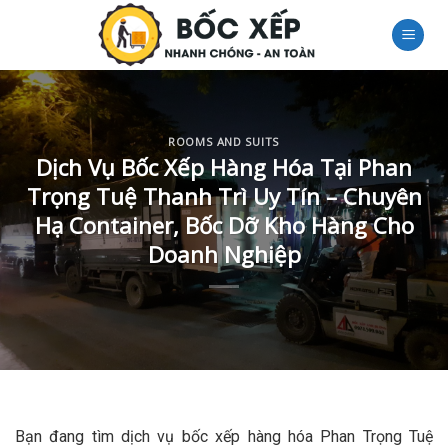
Skip
to
content
ROOMS AND SUITS
Dịch Vụ Bốc Xếp Hàng Hóa Tại Phan
Trọng Tuệ Thanh Trì Uy Tín – Chuyên
Hạ Container, Bốc Dỡ Kho Hàng Cho
Doanh Nghiệp
Bạn đang tìm dịch vụ bốc xếp hàng hóa Phan Trọng Tuệ