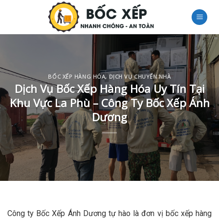
Skip
to
content
BỐC XẾP HÀNG HÓA
,
DỊCH VỤ CHUYỂN NHÀ
Dịch Vụ Bốc Xếp Hàng Hóa Uy Tín Tại
Khu Vực La Phù – Công Ty Bốc Xếp Ánh
Dương
Công ty Bốc Xếp Ánh Dương tự hào là đơn vị bốc xếp hàng