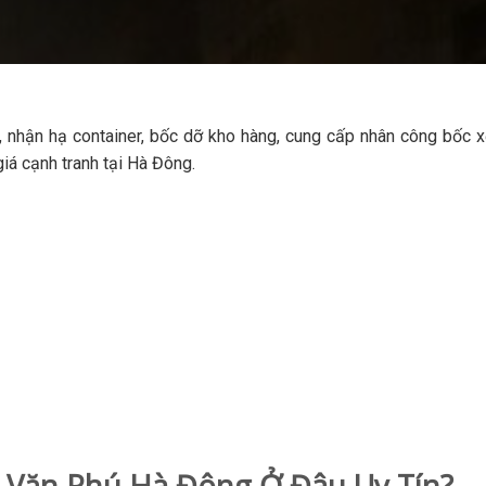
nhận hạ container, bốc dỡ kho hàng, cung cấp nhân công bốc x
iá cạnh tranh tại Hà Đông.
 Văn Phú Hà Đông Ở Đâu Uy Tín?