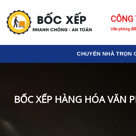
Skip
to
CÔNG 
content
Văn phòng điề
CHUYỂN NHÀ TRỌN 
BỐC XẾP HÀNG HÓA VĂN P