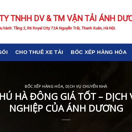
TY TNHH DV & TM VẬN TẢI ÁNH DƯ
u hành: Tầng 2, R6 Royal City 72A Nguyễn Trãi, Thanh Xuân, Hà Nội.
GÓI
CHO THUÊ XE TẢI
BỐC XẾP HÀNG HÓA
BỐC XẾP HÀNG HÓA
,
DỊCH VỤ CHUYỂN NHÀ
HÚ HÀ ĐÔNG GIÁ TỐT – DỊCH
NGHIỆP CỦA ÁNH DƯƠNG