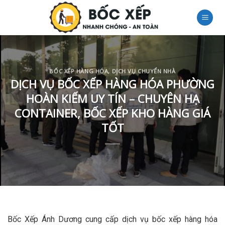
Skip
to
content
BỐC XẾP HÀNG HÓA
,
DỊCH VỤ CHUYỂN NHÀ
DỊCH VỤ BỐC XẾP HÀNG HÓA PHƯỜNG
HOÀN KIẾM UY TÍN – CHUYÊN HẠ
CONTAINER, BỐC XẾP KHO HÀNG GIÁ
TỐT
Bốc Xếp Ánh Dương cung cấp dịch vụ bốc xếp hàng hóa