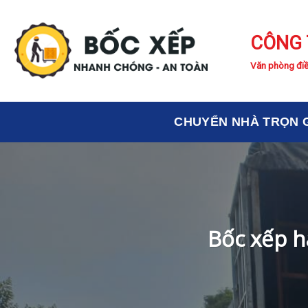
Skip
to
CÔNG 
content
Văn phòng điề
CHUYỂN NHÀ TRỌN 
Bốc xếp h