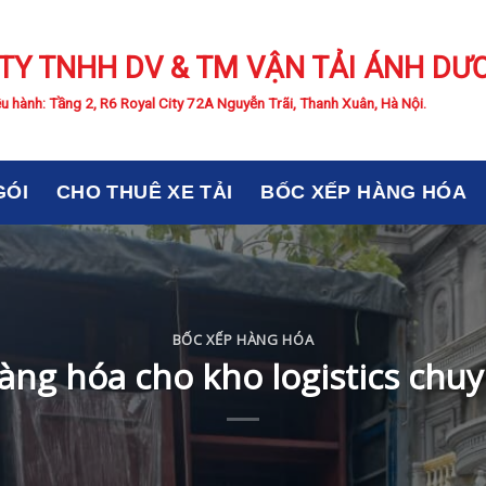
TY TNHH DV & TM VẬN TẢI ÁNH DƯ
u hành: Tầng 2, R6 Royal City 72A Nguyễn Trãi, Thanh Xuân, Hà Nội.
GÓI
CHO THUÊ XE TẢI
BỐC XẾP HÀNG HÓA
BỐC XẾP HÀNG HÓA
àng hóa cho kho logistics chu