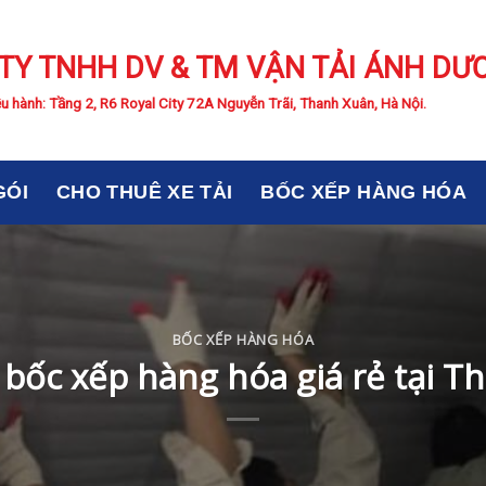
TY TNHH DV & TM VẬN TẢI ÁNH DƯ
u hành: Tầng 2, R6 Royal City 72A Nguyễn Trãi, Thanh Xuân, Hà Nội.
GÓI
CHO THUÊ XE TẢI
BỐC XẾP HÀNG HÓA
BỐC XẾP HÀNG HÓA
 bốc xếp hàng hóa giá rẻ tại T