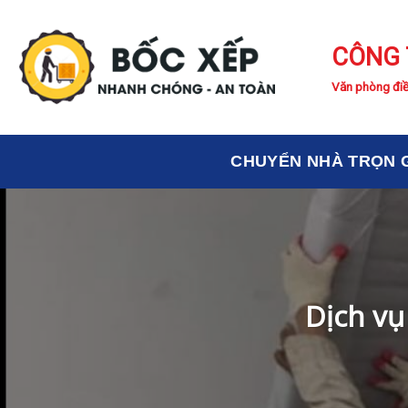
Skip
to
CÔNG 
content
Văn phòng điề
CHUYỂN NHÀ TRỌN 
Dịch vụ