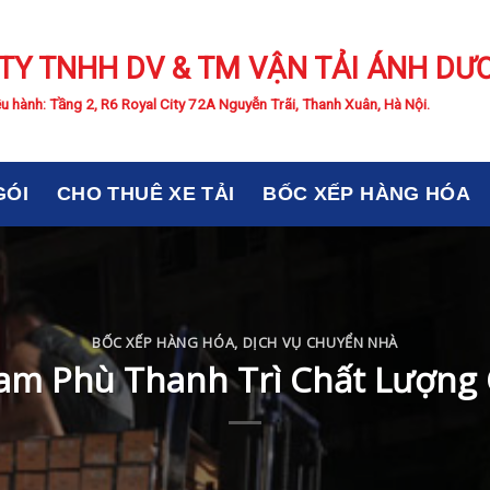
TY TNHH DV & TM VẬN TẢI ÁNH DƯ
u hành: Tầng 2, R6 Royal City 72A Nguyễn Trãi, Thanh Xuân, Hà Nội.
GÓI
CHO THUÊ XE TẢI
BỐC XẾP HÀNG HÓA
BỐC XẾP HÀNG HÓA
,
DỊCH VỤ CHUYỂN NHÀ
m Phù Thanh Trì Chất Lượng C