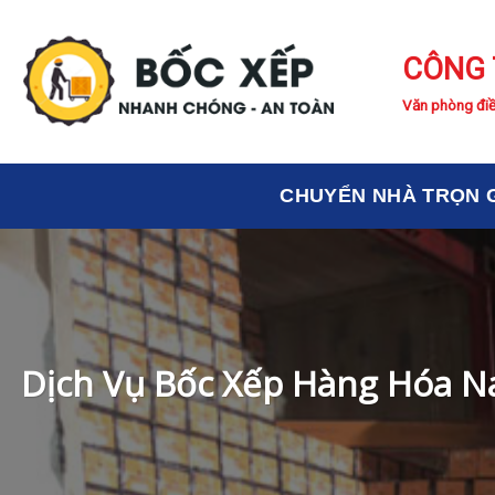
Skip
to
CÔNG 
content
Văn phòng điề
CHUYỂN NHÀ TRỌN 
Dịch Vụ Bốc Xếp Hàng Hóa Na