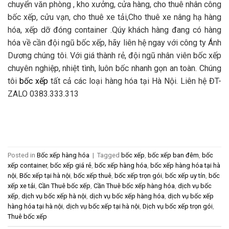
chuyển văn phòng , kho xưởng, cửa hàng, cho thuê nhân công
bốc xếp, cửu vạn, cho thuê xe tải,Cho thuê xe nâng hạ hàng
hóa, xếp dỡ đóng container .Qúy khách hàng đang có hàng
hóa về cần đội ngũ bốc xếp, hãy liên hệ ngay với công ty Ánh
Dương chúng tôi. Với giá thành rẻ, đội ngũ nhân viên bốc xếp
chuyên nghiệp, nhiệt tình, luôn bốc nhanh gọn an toàn. Chúng
tôi
bốc xếp
tất cả các loại hàng hóa tại Hà Nội. Liên hệ ĐT-
ZALO 0383.333.313
Posted in
Bốc xếp hàng hóa
|
Tagged
bốc xếp
,
bốc xếp ban đêm
,
bốc
xếp container
,
bốc xếp giá rẻ
,
bốc xếp hàng hóa
,
bốc xếp hàng hóa tại hà
nội
,
Bốc xếp tại hà nội
,
bốc xếp thuê
,
bốc xếp trọn gói
,
bốc xếp uy tín
,
bốc
xếp xe tải
,
Cần Thuê bốc xếp
,
Cần Thuê bốc xếp hàng hóa
,
dịch vụ bốc
xếp
,
dịch vụ bốc xếp hà nội
,
dịch vụ bốc xếp hàng hóa
,
dịch vụ bốc xếp
hàng hóa tại hà nội
,
dịch vụ bốc xếp tại hà nội
,
Dịch vụ bốc xếp trọn gói
,
Thuê bốc xếp