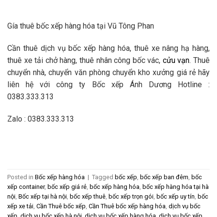
Gía thuê bốc xếp hàng hóa tại Vũ Tông Phan
Cần thuê dịch vụ bốc xếp hàng hóa, thuê xe nâng hạ hàng,
thuê xe tải chở hàng, thuê nhân công bốc vác,
cửu vạn
. Thuê
chuyển nhà, chuyển văn phòng chuyển kho xưởng giá rẻ hãy
liên hệ với công ty Bốc xếp Ánh Dương Hotline :
0383.333.313
Zalo : 0383.333.313
Posted in
Bốc xếp hàng hóa
|
Tagged
bốc xếp
,
bốc xếp ban đêm
,
bốc
xếp container
,
bốc xếp giá rẻ
,
bốc xếp hàng hóa
,
bốc xếp hàng hóa tại hà
nội
,
Bốc xếp tại hà nội
,
bốc xếp thuê
,
bốc xếp trọn gói
,
bốc xếp uy tín
,
bốc
xếp xe tải
,
Cần Thuê bốc xếp
,
Cần Thuê bốc xếp hàng hóa
,
dịch vụ bốc
xếp
,
dịch vụ bốc xếp hà nội
,
dịch vụ bốc xếp hàng hóa
,
dịch vụ bốc xếp