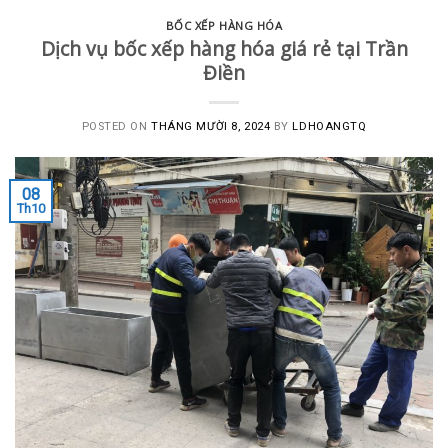
BỐC XẾP HÀNG HÓA
Dịch vụ bốc xếp hàng hóa giá rẻ tại Trần
Điền
POSTED ON
THÁNG MƯỜI 8, 2024
BY
LDHOANGTQ
08
Th10