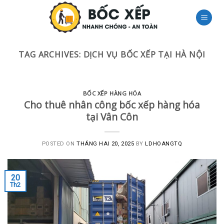
Skip
to
content
TAG ARCHIVES:
DỊCH VỤ BỐC XẾP TẠI HÀ NỘI
BỐC XẾP HÀNG HÓA
Cho thuê nhân công bốc xếp hàng hóa
tại Vân Côn
POSTED ON
THÁNG HAI 20, 2025
BY
LDHOANGTQ
20
Th2