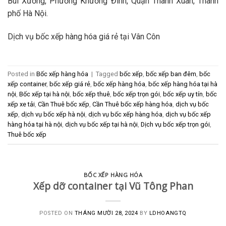
Bùi Xương, Phường Khương Đình, Quận Thanh Xuân, Thành
phố Hà Nội.
Dịch vụ bốc xếp hàng hóa giá rẻ tại Vân Côn
Posted in
Bốc xếp hàng hóa
|
Tagged
bốc xếp
,
bốc xếp ban đêm
,
bốc
xếp container
,
bốc xếp giá rẻ
,
bốc xếp hàng hóa
,
bốc xếp hàng hóa tại hà
nội
,
Bốc xếp tại hà nội
,
bốc xếp thuê
,
bốc xếp trọn gói
,
bốc xếp uy tín
,
bốc
xếp xe tải
,
Cần Thuê bốc xếp
,
Cần Thuê bốc xếp hàng hóa
,
dịch vụ bốc
xếp
,
dịch vụ bốc xếp hà nội
,
dịch vụ bốc xếp hàng hóa
,
dịch vụ bốc xếp
hàng hóa tại hà nội
,
dịch vụ bốc xếp tại hà nội
,
Dịch vụ bốc xếp trọn gói
,
Thuê bốc xếp
BỐC XẾP HÀNG HÓA
Xếp dỡ container tại Vũ Tông Phan
POSTED ON
THÁNG MƯỜI 28, 2024
BY
LDHOANGTQ