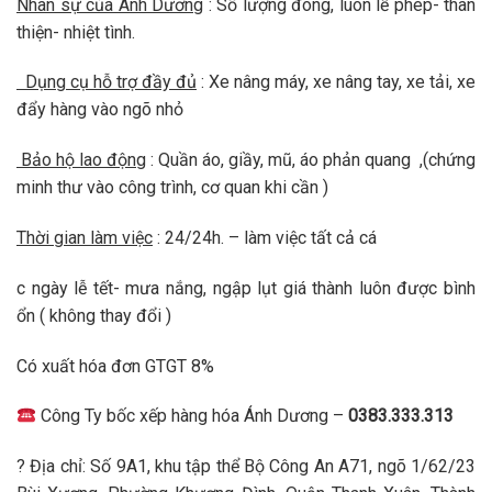
Nhân sự của Ánh Dương
: Số lượng đông, luôn lễ phép- thân
thiện- nhiệt tình.
Dụng cụ hỗ trợ đầy đủ
: Xe nâng máy, xe nâng tay, xe tải, xe
đẩy hàng vào ngõ nhỏ
Bảo hộ lao động
: Quần áo, giầy, mũ, áo phản quang ,(chứng
minh thư vào công trình, cơ quan khi cần )
Thời gian làm việc
: 24/24h. – làm việc tất cả cá
c ngày lễ tết- mưa nắng, ngập lụt giá thành luôn được bình
ổn ( không thay đổi )
Có xuất hóa đơn GTGT 8%
Công Ty bốc xếp hàng hóa Ánh Dương –
0383.333.313
? Địa chỉ: Số 9A1, khu tập thể Bộ Công An A71, ngõ 1/62/23