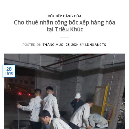
BỐC XẾP HÀNG HÓA
Cho thuê nhân công bốc xếp hàng hóa
tại Triều Khúc
POSTED ON
THÁNG MƯỜI 28, 2024
BY
LDHOANGTQ
28
Th10