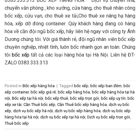
0383.333.313 BỐC XẾP HÀNG HÓA – Dịch vụ chuyển nhà,
chuyển văn phòng , kho xưởng, cửa hàng, cho thuê nhân công
bốc xếp, cửu vạn, cho thuê xe tải,Cho thuê xe nâng hạ hàng
hóa, xếp dỡ đóng container .Qúy khách hàng đang có hàng
hóa về cần đội ngũ bốc xếp, hãy liên hệ ngay với công ty Ánh
Dương chúng tôi. Với giá thành rẻ, đội ngũ nhân viên bốc xếp
chuyên nghiệp, nhiệt tình, luôn bốc nhanh gọn an toàn. Chúng
tôi
bốc xếp
tất cả các loại hàng hóa tại Hà Nội. Liên hệ ĐT-
ZALO 0383.333.313
Posted in
Bốc xếp hàng hóa
|
Tagged
bốc xếp
,
bốc xếp ban đêm
,
bốc
xếp container
,
bốc xếp giá rẻ
,
bốc xếp hàng hóa
,
bốc xếp hàng hóa tại hà
nội
,
Bốc xếp tại hà nội
,
bốc xếp thuê
,
bốc xếp trọn gói
,
bốc xếp uy tín
,
bốc
xếp xe tải
,
Cần Thuê bốc xếp
,
Cần Thuê bốc xếp hàng hóa
,
dịch vụ bốc
xếp
,
dịch vụ bốc xếp hà nội
,
dịch vụ bốc xếp hàng hóa
,
dịch vụ bốc xếp
hàng hóa tại hà nội
,
dịch vụ bốc xếp tại hà nội
,
Dịch vụ bốc xếp trọn gói
,
Thuê bốc xếp