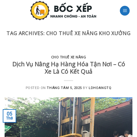
Skip
to
content
TAG ARCHIVES:
CHO THUÊ XE NÂNG KHO XƯỞNG
CHO THUÊ XE NÂNG
Dịch Vụ Nâng Hạ Hàng Hóa Tận Nơi – Có
Xe Là Có Kết Quả
POSTED ON
THÁNG TÁM 5, 2025
BY
LDHOANGTQ
05
Th8