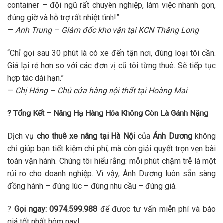
container – đội ngũ rất chuyên nghiệp, làm việc nhanh gọn,
đúng giờ và hỗ trợ rất nhiệt tình!”
—
Anh Trung – Giám đốc kho vận tại KCN Thăng Long
“Chỉ gọi sau 30 phút là có xe đến tận nơi, đúng loại tôi cần.
Giá lại rẻ hơn so với các đơn vị cũ tôi từng thuê. Sẽ tiếp tục
hợp tác dài hạn.”
—
Chị Hằng – Chủ cửa hàng nội thất tại Hoàng Mai
? Tổng Kết – Nâng Hạ Hàng Hóa Không Còn Là Gánh Nặng
Dịch vụ
cho thuê xe nâng tại Hà Nội
của
Ánh Dương
không
chỉ giúp bạn tiết kiệm chi phí, mà còn giải quyết trọn vẹn bài
toán vận hành. Chúng tôi hiểu rằng: mỗi phút chậm trễ là một
rủi ro cho doanh nghiệp. Vì vậy, Ánh Dương luôn sẵn sàng
đồng hành – đúng lúc – đúng nhu cầu – đúng giá.
?
Gọi ngay: 0974.599.988
để được tư vấn miễn phí và báo
giá tốt nhất hôm nay!