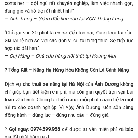
container – đội ngũ rất chuyên nghiệp, làm việc nhanh gọn,
đúng giờ và hỗ trợ rất nhiệt tình!”
—
Anh Trung – Giám đốc kho vận tại KCN Thăng Long
“Chỉ gọi sau 30 phút là có xe đến tận nơi, đúng loại tôi cần.
Giá lại rẻ hơn so với các đơn vị cũ tôi từng thuê. Sẽ tiếp tục
hợp tác dài hạn.”
—
Chị Hằng – Chủ cửa hàng nội thất tại Hoàng Mai
? Tổng Kết – Nâng Hạ Hàng Hóa Không Còn Là Gánh Nặng
Dịch vụ
cho thuê xe nâng tại Hà Nội
của
Ánh Dương
không
chỉ giúp bạn tiết kiệm chi phí, mà còn giải quyết trọn vẹn bài
toán vận hành. Chúng tôi hiểu rằng: mỗi phút chậm trễ là một
rủi ro cho doanh nghiệp. Vì vậy, Ánh Dương luôn sẵn sàng
đồng hành – đúng lúc – đúng nhu cầu – đúng giá.
?
Gọi ngay: 0974.599.988
để được tư vấn miễn phí và báo
giá tốt nhất hôm nay!