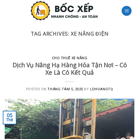
Skip
to
content
TAG ARCHIVES:
XE NÂNG ĐIỆN
CHO THUÊ XE NÂNG
Dịch Vụ Nâng Hạ Hàng Hóa Tận Nơi – Có
Xe Là Có Kết Quả
POSTED ON
THÁNG TÁM 5, 2025
BY
LDHOANGTQ
05
Th8