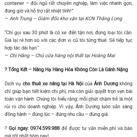
container – đội ngũ rất chuyên nghiệp, làm việc nhanh gọn,
đúng giờ và hỗ trợ rất nhiệt tình!”
—
Anh Trung – Giám đốc kho vận tại KCN Thăng Long
“Chỉ gọi sau 30 phút là có xe đến tận nơi, đúng loại tôi cần.
Giá lại rẻ hơn so với các đơn vị cũ tôi từng thuê. Sẽ tiếp tục
hợp tác dài hạn.”
—
Chị Hằng – Chủ cửa hàng nội thất tại Hoàng Mai
? Tổng Kết – Nâng Hạ Hàng Hóa Không Còn Là Gánh Nặng
Dịch vụ
cho thuê xe nâng tại Hà Nội
của
Ánh Dương
không
chỉ giúp bạn tiết kiệm chi phí, mà còn giải quyết trọn vẹn bài
toán vận hành. Chúng tôi hiểu rằng: mỗi phút chậm trễ là một
rủi ro cho doanh nghiệp. Vì vậy, Ánh Dương luôn sẵn sàng
đồng hành – đúng lúc – đúng nhu cầu – đúng giá.
?
Gọi ngay: 0974.599.988
để được tư vấn miễn phí và báo
giá tốt nhất hôm nay!