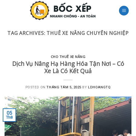
Skip
to
content
TAG ARCHIVES:
THUÊ XE NÂNG CHUYÊN NGHIỆP
CHO THUÊ XE NÂNG
Dịch Vụ Nâng Hạ Hàng Hóa Tận Nơi – Có
Xe Là Có Kết Quả
POSTED ON
THÁNG TÁM 5, 2025
BY
LDHOANGTQ
05
Th8