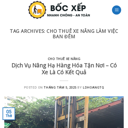
Skip
to
content
TAG ARCHIVES:
CHO THUÊ XE NÂNG LÀM VIỆC
BAN ĐÊM
CHO THUÊ XE NÂNG
Dịch Vụ Nâng Hạ Hàng Hóa Tận Nơi – Có
Xe Là Có Kết Quả
POSTED ON
THÁNG TÁM 5, 2025
BY
LDHOANGTQ
05
Th8