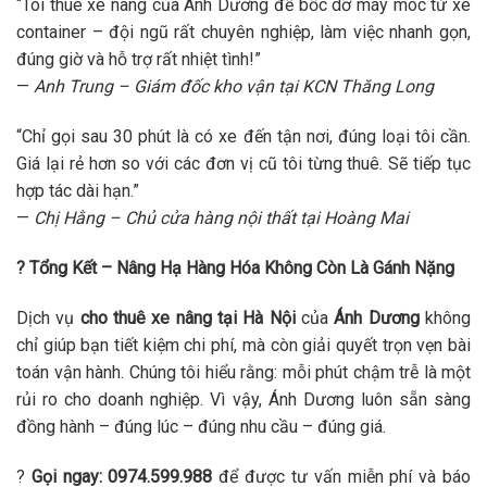
“Tôi thuê xe nâng của Ánh Dương để bốc dỡ máy móc từ xe
container – đội ngũ rất chuyên nghiệp, làm việc nhanh gọn,
đúng giờ và hỗ trợ rất nhiệt tình!”
—
Anh Trung – Giám đốc kho vận tại KCN Thăng Long
“Chỉ gọi sau 30 phút là có xe đến tận nơi, đúng loại tôi cần.
Giá lại rẻ hơn so với các đơn vị cũ tôi từng thuê. Sẽ tiếp tục
hợp tác dài hạn.”
—
Chị Hằng – Chủ cửa hàng nội thất tại Hoàng Mai
? Tổng Kết – Nâng Hạ Hàng Hóa Không Còn Là Gánh Nặng
Dịch vụ
cho thuê xe nâng tại Hà Nội
của
Ánh Dương
không
chỉ giúp bạn tiết kiệm chi phí, mà còn giải quyết trọn vẹn bài
toán vận hành. Chúng tôi hiểu rằng: mỗi phút chậm trễ là một
rủi ro cho doanh nghiệp. Vì vậy, Ánh Dương luôn sẵn sàng
đồng hành – đúng lúc – đúng nhu cầu – đúng giá.
?
Gọi ngay: 0974.599.988
để được tư vấn miễn phí và báo