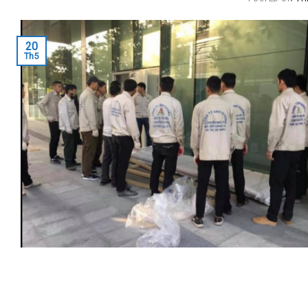
20
Th5