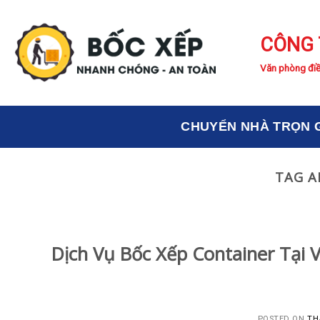
Skip
to
CÔNG 
content
Văn phòng điề
CHUYỂN NHÀ TRỌN 
TAG A
Dịch Vụ Bốc Xếp Container Tại 
POSTED ON
TH