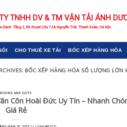
TY TNHH DV & TM VẬN TẢI ÁNH DƯ
u hành: Tầng 2, R6 Royal City 72A Nguyễn Trãi, Thanh Xuân, Hà Nội.
GÓI
CHO THUÊ XE TẢI
BỐC XẾP HÀNG HÓA
RCHIVES:
BỐC XẾP HÀNG HÓA SỐ LƯỢNG LỚN 
ROOMS AND SUITS
Vân Côn Hoài Đức Uy Tín – Nhanh Chó
Giá Rẻ
ÁNG NĂM 20, 2026
BY
LDHOANGTQ