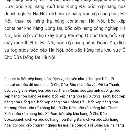
Dừa, bốc xếp hàng xuất kho Đống Đa, bốc xếp hàng hóa
doanh nghiệp Hà Nội, dịch vụ xe nâng bốc xếp hàng hóa Hà
Nội, thuê xe nâng hạ hàng container Hà Nội, bốc xếp
container kho hàng Đống Đa, bốc xếp hàng công nghiệp Hà
Nội, bốc xếp vật liệu xây dựng Phường Ô Chợ Dừa, bốc xếp
máy móc thiết bị Hà Nội, bốc xếp hàng nặng Đống Đa, dịch
vụ logistics bốc xếp Hà Nội, bốc xếp hàng hóa khu vực Ô
Chợ Dừa Đống Đa Hà Nội
Posted in
Bốc xếp hàng hóa
,
Dịch vụ chuyển nhà
|
Tagged
bốc dỡ
container
,
bốc dỡ container Ô Chợ Dừa
,
Bốc vác
,
bốc vác Đê La Thành
,
bốc vác giá rẻ Đống Đa
,
bốc vác Thanh Xuân
,
bốc xếp ánh dương
,
bốc
xếp hàng hóa bằng xe nâng
,
bốc xếp hàng hóa Bùi Xương Trạch
,
bốc xếp
hàng hóa Đống Đa
,
bốc xếp hàng hóa Hoàng Cầu
,
bốc xếp hàng hóa
Khương Đình
,
bốc xếp hàng hóa Ô Chợ Dừa
,
bốc xếp hàng hóa Thanh
Xuân
,
bốc xếp hàng hóa Xã Đàn
,
bốc xếp kho hàng Ô Chợ Dừa
,
bocxep.net
,
dịch vụ bốc dỡ hàng hóa Đống Đa
,
dịch vụ bốc xếp hàng
hóa
,
đội bốc xếp chuyên nghiệp hà nội
,
hạ công giá rẻ Đống Đa
,
hạ hàng