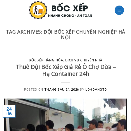
Skip
to
content
TAG ARCHIVES:
ĐỘI BỐC XẾP CHUYÊN NGHIỆP HÀ
NỘI
BỐC XẾP HÀNG HÓA
,
DỊCH VỤ CHUYỂN NHÀ
Thuê Đội Bốc Xếp Giá Rẻ Ô Chợ Dừa –
Hạ Container 24h
POSTED ON
THÁNG SÁU 24, 2026
BY
LDHOANGTQ
24
Th6