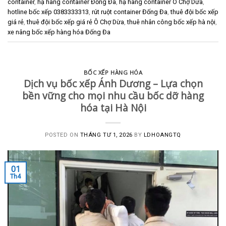
container
,
hạ hàng container Đống Đa
,
hạ hàng container Ô Chợ Dừa
,
hotline bốc xếp 0383333313
,
rút ruột container Đống Đa
,
thuê đội bốc xếp
giá rẻ
,
thuê đội bốc xếp giá rẻ Ô Chợ Dừa
,
thuê nhân công bốc xếp hà nội
,
xe nâng bốc xếp hàng hóa Đống Đa
BỐC XẾP HÀNG HÓA
Dịch vụ bốc xếp Ánh Dương – Lựa chọn
bền vững cho mọi nhu cầu bốc dỡ hàng
hóa tại Hà Nội
POSTED ON
THÁNG TƯ 1, 2026
BY
LDHOANGTQ
01
Th4