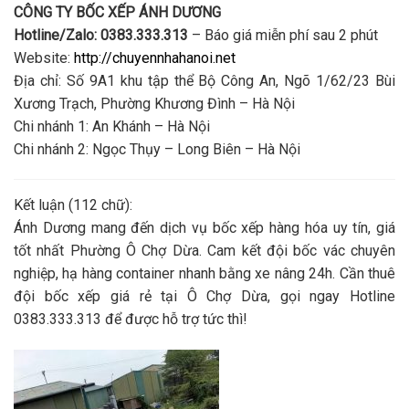
CÔNG TY BỐC XẾP ÁNH DƯƠNG
Hotline/Zalo: 0383.333.313
– Báo giá miễn phí sau 2 phút
Website:
http://chuyennhahanoi.net
Địa chỉ:
Số 9A1 khu tập thể Bộ Công An, Ngõ 1/62/23 Bùi
Xương Trạch, Phường Khương Đình – Hà Nội
Chi nhánh 1:
An Khánh – Hà Nội
Chi nhánh 2:
Ngọc Thụy – Long Biên – Hà Nội
Kết luận (112 chữ):
Ánh Dương mang đến
dịch vụ bốc xếp hàng hóa
uy tín, giá
tốt nhất Phường Ô Chợ Dừa. Cam kết đội
bốc vác
chuyên
nghiệp,
hạ hàng container
nhanh bằng xe nâng 24h. Cần
thuê
đội bốc xếp giá rẻ
tại Ô Chợ Dừa, gọi ngay
Hotline
0383.333.313
để được hỗ trợ tức thì!