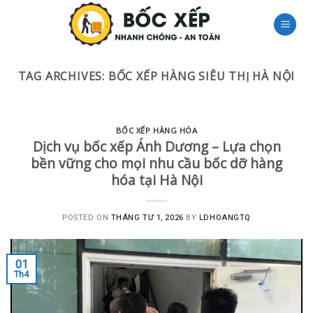
Skip
to
content
TAG ARCHIVES:
BỐC XẾP HÀNG SIÊU THỊ HÀ NỘI
BỐC XẾP HÀNG HÓA
Dịch vụ bốc xếp Ánh Dương – Lựa chọn
bền vững cho mọi nhu cầu bốc dỡ hàng
hóa tại Hà Nội
POSTED ON
THÁNG TƯ 1, 2026
BY
LDHOANGTQ
01
Th4