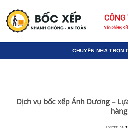
Skip
to
CÔNG 
content
Văn phòng điề
CHUYỂN NHÀ TRỌN 
Dịch vụ bốc xếp Ánh Dương – Lự
hàng
POSTED ON
T