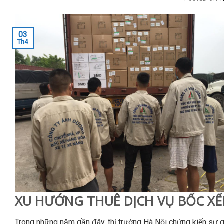
03
Th4
XU HƯỚNG THUÊ DỊCH VỤ BỐC XẾP
Trong những năm gần đây, thị trường Hà Nội chứng kiến sự 