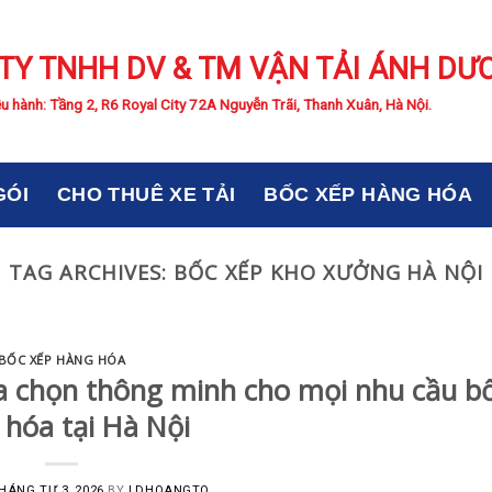
TY TNHH DV & TM VẬN TẢI ÁNH DƯ
u hành: Tầng 2, R6 Royal City 72A Nguyễn Trãi, Thanh Xuân, Hà Nội.
GÓI
CHO THUÊ XE TẢI
BỐC XẾP HÀNG HÓA
TAG ARCHIVES:
BỐC XẾP KHO XƯỞNG HÀ NỘI
BỐC XẾP HÀNG HÓA
a chọn thông minh cho mọi nhu cầu b
 hóa tại Hà Nội
HÁNG TƯ 3, 2026
BY
LDHOANGTQ