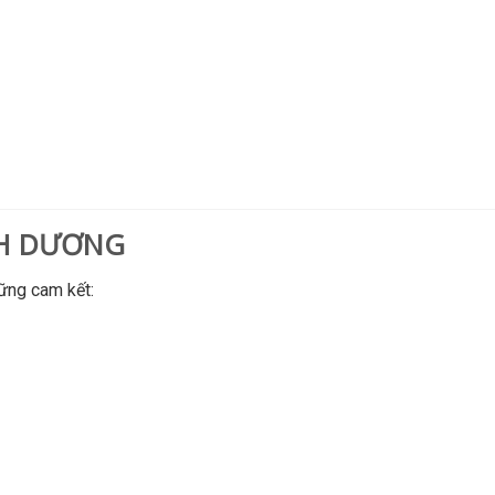
NH DƯƠNG
ững cam kết: