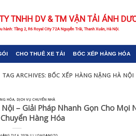
TY TNHH DV & TM VẬN TẢI ÁNH DƯ
u hành: Tầng 2, R6 Royal City 72A Nguyễn Trãi, Thanh Xuân, Hà Nội.
GÓI
CHO THUÊ XE TẢI
BỐC XẾP HÀNG HÓA
TAG ARCHIVES:
BỐC XẾP HÀNG NẶNG HÀ NỘI
ÀNG HÓA
,
DỊCH VỤ CHUYỂN NHÀ
 Nội – Giải Pháp Nhanh Gọn Cho Mọi 
 Chuyển Hàng Hóa
HÁNG TƯ 6, 2026
BY
LDHOANGTQ