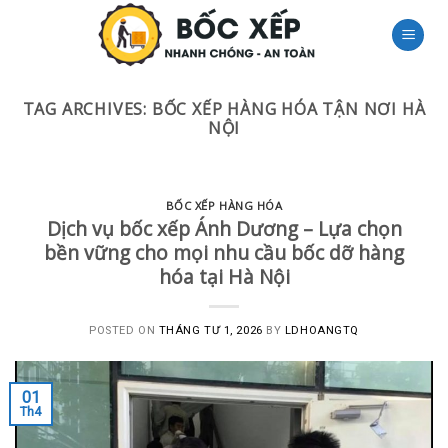
Skip
to
content
TAG ARCHIVES:
BỐC XẾP HÀNG HÓA TẬN NƠI HÀ
NỘI
BỐC XẾP HÀNG HÓA
Dịch vụ bốc xếp Ánh Dương – Lựa chọn
bền vững cho mọi nhu cầu bốc dỡ hàng
hóa tại Hà Nội
POSTED ON
THÁNG TƯ 1, 2026
BY
LDHOANGTQ
01
Th4